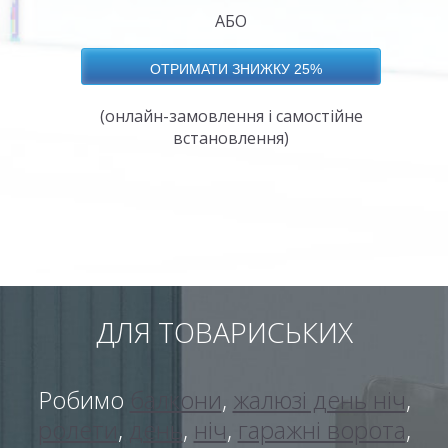
АБО
(онлайн-замовлення і самостійне
встановлення)
ДЛЯ ТОВАРИСЬКИХ
Робимо
балкони
,
жалюзі день ніч
,
ролети
,
день
,
ніч
,
гаражні ворота
,