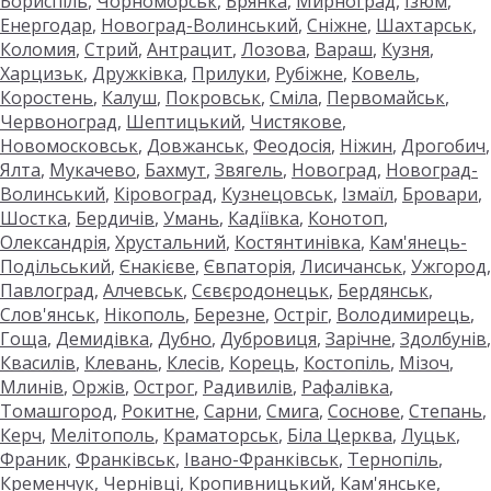
Бориспіль
,
Чорноморськ
,
Брянка
,
Мирноград
,
Ізюм
,
Енергодар
,
Новоград-Волинський
,
Сніжне
,
Шахтарськ
,
Коломия
,
Стрий
,
Антрацит
,
Лозова
,
Вараш
,
Кузня
,
Харцизьк
,
Дружківка
,
Прилуки
,
Рубіжне
,
Ковель
,
Коростень
,
Калуш
,
Покровськ
,
Сміла
,
Первомайськ
,
Червоноград
,
Шептицький
,
Чистякове
,
Новомосковськ
,
Довжанськ
,
Феодосія
,
Ніжин
,
Дрогобич
,
Ялта
,
Мукачево
,
Бахмут
,
Звягель
,
Новоград
,
Новоград-
Волинський
,
Кіровоград
,
Кузнецовськ
,
Ізмаїл
,
Бровари
,
Шостка
,
Бердичів
,
Умань
,
Кадіївка
,
Конотоп
,
Олександрія
,
Хрустальний
,
Костянтинівка
,
Кам'янець-
Подільський
,
Єнакієве
,
Євпаторія
,
Лисичанськ
,
Ужгород
,
Павлоград
,
Алчевськ
,
Сєвєродонецьк
,
Бердянськ
,
Слов'янськ
,
Нікополь
,
Березне
,
Остріг
,
Володимирець
,
Гоща
,
Демидівка
,
Дубно
,
Дубровиця
,
Зарічне
,
Здолбунів
,
Квасилів
,
Клевань
,
Клесів
,
Корець
,
Костопіль
,
Мізоч
,
Млинів
,
Оржів
,
Острог
,
Радивилів
,
Рафалівка
,
Томашгород
,
Рокитне
,
Сарни
,
Смига
,
Соснове
,
Степань
,
Керч
,
Мелітополь
,
Краматорськ
,
Біла Церква
,
Луцьк
,
Франик
,
Франківськ
,
Івано-Франківськ
,
Тернопіль
,
Кременчук
,
Чернівці
,
Кропивницький
,
Кам'янське
,