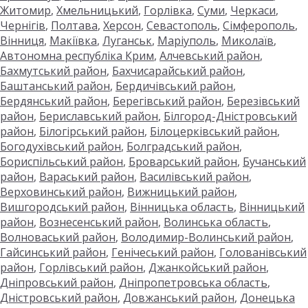
Житомир
,
Хмельницький
,
Горлівка
,
Суми
,
Черкаси
,
Чернігів
,
Полтава
,
Херсон
,
Севастополь
,
Сімферополь
,
Вінниця
,
Макіївка
,
Луганськ
,
Маріуполь
,
Миколаїв
,
Автономна республіка Крим
,
Алчевський район
,
Бахмутський район
,
Бахчисарайський район
,
Баштанський район
,
Бердичівський район
,
Бердянський район
,
Берегівський район
,
Березівський
район
,
Бериславський район
,
Білгород-Дністровський
район
,
Білогірський район
,
Білоцерківський район
,
Богодухівський район
,
Болградський район
,
Бориспільський район
,
Броварський район
,
Бучанський
район
,
Вараський район
,
Василівський район
,
Верховинський район
,
Вижницький район
,
Вишгородський район
,
Вінницька область
,
Вінницький
район
,
Вознесенський район
,
Волинська область
,
Волноваський район
,
Володимир-Волинський район
,
Гайсинський район
,
Генічеський район
,
Голованівський
район
,
Горлівський район
,
Джанкойський район
,
Дніпровський район
,
Дніпропетровська область
,
Дністровський район
,
Довжанський район
,
Донецька