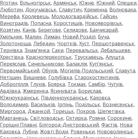
Яготин
,
Вільногірськ
,
Армянськ
,
Южне
,
Южний
,
Олешки
,
Люботин
,
Докучаєвськ
,
Славутич
,
Кремінна
,
Волноваха
,
Мерефа
,
Кролевець
,
Молодогвардійськ
,
Гайсин
,
Виноградів
,
Попасна
,
Коростишів
,
Новояворівськ
,
Козятин
,
Канів
,
Берегове
,
Селидове
,
Бахчисарай
,
Хмільник
,
Малин
,
Лиман
,
Новий Розділ
,
Буча
,
Золотоноша
,
Лебедин
,
Чортків
,
Хуст
,
Першотравенськ
,
Тернівка
,
Знам'янка
,
Саки
,
Перевальськ
,
Дебальцеве
,
Хрестівка
,
Красноперекопськ
,
Трускавець
,
Алушта
,
Переяслав
,
Синельникове
,
Балаклія
,
Куп'янськ
,
Первомайський
,
Обухів
,
Могилів-Подільський
,
Славута
,
Нетішин
,
Вишневе
,
Голубівка
,
Старокостянтинів
,
Добропілля
,
Глухів
,
Боярка
,
Токмак
,
Самбір
,
Чугуїв
,
Авдіївка
,
Жмеринка
,
Ясинувата
,
Борислав
,
Южноукраїнськ
,
Південноукраїнськ
,
Каховка
,
Володимир
,
Васильків
,
Ірпінь
,
Подільськ
,
Вознесенськ
,
Миргород
,
Джанкой
,
Торецьк
,
Покров
,
Шепетівка
,
Марганець
,
Світловодськ
,
Охтирка
,
Ромни
,
Сорокине
,
Горішні Плавні
,
Білгород-Дністровський
,
Фастів
,
Нова
Каховка
,
Лубни
,
Жовті Води
,
Ровеньки
,
Нововолинськ
,