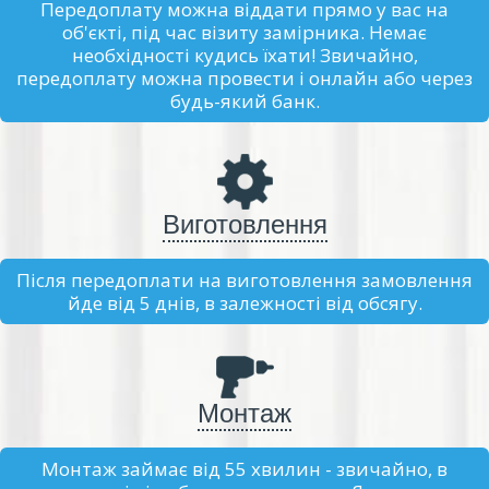
Передоплату можна віддати прямо у вас на
об'єкті, під час візиту замірника. Немає
необхідності кудись їхати! Звичайно,
передоплату можна провести і онлайн або через
будь-який банк.
Виготовлення
Після передоплати на виготовлення замовлення
йде від 5 днів, в залежності від обсягу.
Монтаж
Монтаж займає від 55 хвилин - звичайно, в