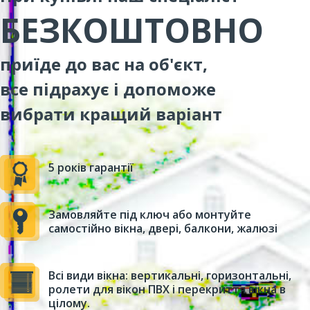
БЕЗКОШТОВНО
приїде до вас на об'єкт,
все підрахує і допоможе
вибрати кращий варіант
5 років гарантії
Замовляйте під ключ або монтуйте
самостійно вікна, двері, балкони, жалюзі
Всі види вікна: вертикальні, горизонтальні,
ролети для вікон ПВХ і перекриття вікна в
цілому.