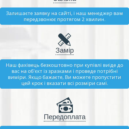
Залишаєте заявку на сайті, і наш менеджер вам
передзвонює протягом 2 хвилин.
Замір
Наш фахівець безкоштовно при купівлі виїде до
вас на об'єкт із зразками і проведе потрібні
виміри. Якщо бажаєте, Ви можете пропустити
цей крок і вказати всі розміри самі.
Передоплата