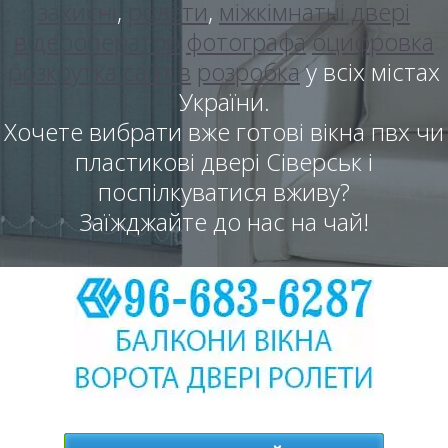
захисні
,
ролети
,
міжкімнатні двері
відеооператор
фотографа
оцифровка
розкрутка сайтів
розробка
у всіх містах
України.
Хочете вибрати вже готові вікна пвх чи
пластикові двері Сіверськ і
поспілкуватися вживу?
Заїжджайте до нас на чай!