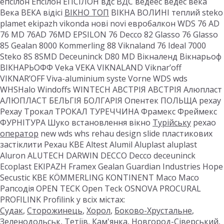
епсілон Епсілон ЕПСІЛОН вдс ВДС ведеес ведес века
Века ВЕКА відісі
ВІКНО ТОП
ВІКНА ВОЛИНІ теплий steko
plamet ekipazh vikonda нові novi евробалкон WDS 76 AD
76 MD 76AD 76MD EPSILON 76 Decco 82 Glasso 76 Glasso
85 Gealan 8000 Kommerling 88 Viknaland 76 Ideal 7000
Steko 8S 8SMD Deceuninck D80 MD Вікналенд Вікнарьоф
ВІКНАРЬОФФ Veka VEKA VIKNALAND Viknar’off
VIKNAR’OFF Viva-aluminium syste Vorne WDS wds
WHSHalo Windoffs WINTECH АВСТРІЯ АВСТРІЯ Алюпласт
АЛЮПЛАСТ БЕЛЬГІЯ БОЛГАРІЯ Опентек ПОЛЬЩА рехау
Рехау Трокал ТРОКАЛ ТУРЕЧЧИНА Фрамекс Фреймекс
ФУРНІТУРА Шуко встановлення вікно
Турійську
рехао
оператор
new wds whs rehau design slide пластикових
застіклити Рехаu KBE Altest Alumil Aluplast aluplast
Aluron ALUTECH DARWIN DECCO Decco deceuninck
Ecoplast EKIPAZH Framex Gealan Guardian Industries Hope
Secustic KBE KÖMMERLING KONTINENT Maco Maco
Рапсодія OPEN TECK Open Teck OSNOVA PROCURAL
PROFILINK Profilink у всіх містах:
Судак
,
Сторожинець
,
Хорол
,
Боково-Хрустальне
,
Зеленодольськ
,
Тетіїв
,
Кам'янка
,
Новгород-Сіверський
,