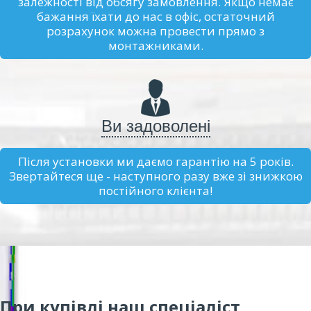
залежності від обсягу замовлення. Якщо немає
бажання їхати до нас в офіс, остаточний
розрахунок можна провести прямо з
монтажниками.
Ви задоволені
Після установки ми даємо гарантію на 5 років.
Звертайтеся ще - наступного разу вже зі знижкою
постійного клієнта!
При купівлі наш спеціаліст