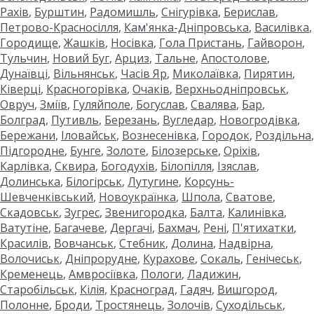
Рахів
,
Бурштин
,
Радомишль
,
Снігурівка
,
Берислав
,
Петрово-Красносілля
,
Кам'янка-Дніпровська
,
Василівка
,
Городище
,
Жашків
,
Носівка
,
Гола Пристань
,
Гайворон
,
Тульчин
,
Новий Буг
,
Арциз
,
Тальне
,
Апостолове
,
Дунаївці
,
Вільнянськ
,
Часів Яр
,
Миколаївка
,
Пирятин
,
Ківерці
,
Красногорівка
,
Очаків
,
Верхньодніпровськ
,
Овруч
,
Зміїв
,
Гуляйполе
,
Богуслав
,
Свалява
,
Бар
,
Болград
,
Путивль
,
Березань
,
Вугледар
,
Новогродівка
,
Бережани
,
Іловайськ
,
Вознесенівка
,
Городок
,
Роздільна
,
Підгородне
,
Бунге
,
Золоте
,
Білозерське
,
Оріхів
,
Карлівка
,
Сквира
,
Богодухів
,
Білопілля
,
Ізяслав
,
Долинська
,
Білогірськ
,
Лутугине
,
Корсунь-
Шевченківський
,
Новоукраїнка
,
Шпола
,
Сватове
,
Скадовськ
,
Зугрес
,
Звенигородка
,
Балта
,
Калинівка
,
Ватутіне
,
Багачеве
,
Дергачі
,
Бахмач
,
Рені
,
П'ятихатки
,
Красилів
,
Вовчанськ
,
Стебник
,
Долина
,
Надвірна
,
Волочиськ
,
Дніпрорудне
,
Курахове
,
Сокаль
,
Генічеськ
,
Кременець
,
Амвросіївка
,
Пологи
,
Ладижин
,
Старобільськ
,
Кілія
,
Красноград
,
Гадяч
,
Вишгород
,
Полонне
,
Броди
,
Тростянець
,
Золочів
,
Суходільськ
,