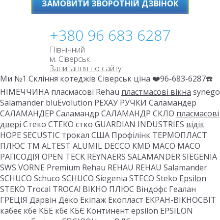
ЗАМОВИТИ ЗВОРОТНІЙ ДЗВІНОК
+380 96 683 6287
Північний
м. Сіверськ
Запитання по сайту
Ми №1 Скління котеджів Сіверськ ціна ❤️96-683-6287☎️
НІМЕЧЧИНА пласмасові Rehau
пластмасові вікна
synego
Salamander bluEvolution РЕХАУ РУЧКИ Саламандер
САЛАМАНДЕР Саламандр САЛАМАНДР СКЛО
пласмасові
двері
Стеко СТЕКО стко GUARDIAN INDUSTRIES
відік
HOPE SECUSTIC трокал США Профілінк ТЕРМОПЛАСТ
ПЛЮС ТМ ALTEST ALUMIL DECCO KMD MACO MACO
РАПСОДІЯ OPEN TECK REYNAERS SALAMANDER SIEGENIA
SWS VORNE Premium Rehau REHAU REHAU Salamander
SCHUCO Schuco SCHUCO Siegenia STECO Steko
Epsilon
STEKO Trocal TROCAl ВІКНО ПЛЮС Віндофс Геалан
ГРЕЦІЯ Дарвін Деко Екіпаж Екопласт ЕКРАН-ВІКНОСВІТ
кабеє кбе КБЕ кбє КБЄ Континент epsilon EPSILON