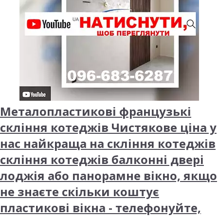
Металопластикові французькі
скління котеджів Чистякове ціна у
нас найкраща на скління котеджів
скління котеджів балконні двері
лоджія або панорамне вікно, якщо
не знаєте скільки коштує
пластикові вікна - телефонуйте,