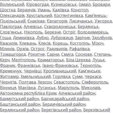
Волинський
,
Кіровоград
,
Кузнецовськ
,
Ізмаїл
,
Бровари
,
Шостка
,
Бердичів
,
Умань
,
Кадіївка
,
Конотоп
,
Олександрія
,
Хрустальний
,
Костянтинівка
,
Кам'янець-
Подільський
,
Єнакієве
,
Євпаторія
,
Лисичанськ
,
Ужгород
,
Павлоград
,
Алчевськ
,
Сєвєродонецьк
,
Бердянськ
,
Слов'янськ
,
Нікополь
,
Березне
,
Остріг
,
Володимирець
,
Гоща
,
Демидівка
,
Дубно
,
Дубровиця
,
Зарічне
,
Здолбунів
,
Квасилів
,
Клевань
,
Клесів
,
Корець
,
Костопіль
,
Мізоч
,
Млинів
,
Оржів
,
Острог
,
Радивилів
,
Рафалівка
,
Томашгород
,
Рокитне
,
Сарни
,
Смига
,
Соснове
,
Степань
,
Керч
,
Мелітополь
,
Краматорськ
,
Біла Церква
,
Луцьк
,
Франик
,
Франківськ
,
Івано-Франківськ
,
Тернопіль
,
Кременчук
,
Чернівці
,
Кропивницький
,
Кам'янське
,
Житомир
,
Хмельницький
,
Горлівка
,
Суми
,
Черкаси
,
Чернігів
,
Полтава
,
Херсон
,
Севастополь
,
Сімферополь
,
Вінниця
,
Макіївка
,
Луганськ
,
Маріуполь
,
Миколаїв
,
Автономна республіка Крим
,
Алчевський район
,
Бахмутський район
,
Бахчисарайський район
,
Баштанський район
,
Бердичівський район
,
Бердянський район
,
Берегівський район
,
Березівський