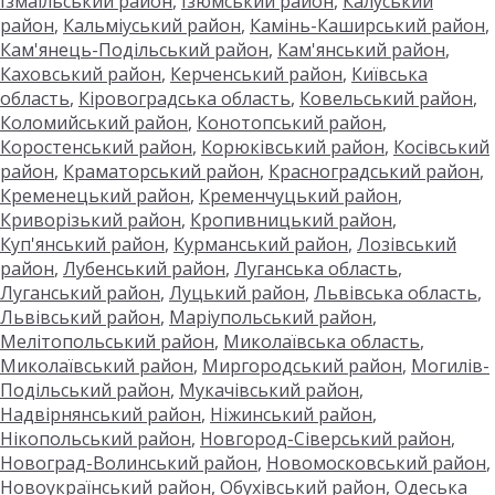
Ізмаїльський район
,
Ізюмський район
,
Калуський
район
,
Кальміуський район
,
Камінь-Каширський район
,
Кам'янець-Подільський район
,
Кам'янський район
,
Каховський район
,
Керченський район
,
Київська
область
,
Кіровоградська область
,
Ковельський район
,
Коломийський район
,
Конотопський район
,
Коростенський район
,
Корюківський район
,
Косівський
район
,
Краматорський район
,
Красноградський район
,
Кременецький район
,
Кременчуцький район
,
Криворізький район
,
Кропивницький район
,
Куп'янський район
,
Курманський район
,
Лозівський
район
,
Лубенський район
,
Луганська область
,
Луганський район
,
Луцький район
,
Львівська область
,
Львівський район
,
Маріупольський район
,
Мелітопольський район
,
Миколаївська область
,
Миколаївський район
,
Миргородський район
,
Могилів-
Подільський район
,
Мукачівський район
,
Надвірнянський район
,
Ніжинський район
,
Нікопольський район
,
Новгород-Сіверський район
,
Новоград-Волинський район
,
Новомосковський район
,
Новоукраїнський район
,
Обухівський район
,
Одеська