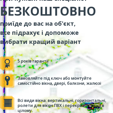
БЕЗКОШТОВНО
приїде до вас на об'єкт,
все підрахує і допоможе
вибрати кращий варіант
5 років гарантії
Замовляйте під ключ або монтуйте
самостійно вікна, двері, балкони, жалюзі
Всі види вікна: вертикальні, горизонтальні,
ролети для вікон ПВХ і перекриття вікна в
цілому.