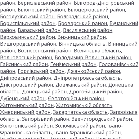
район
,
Бериславський район
,
Білгород-Дністровський
район
,
Білогірський район
,
Білоцерківський район
,
Богодухівський район
,
Болградський район
,
Бориспільський район
,
Броварський район
,
Бучанський
район
,
Вараський район
,
Василівський район
,
Верховинський район
,
Вижницький район
,
Вишгородський район
,
Вінницька область
,
Вінницький
район
,
Вознесенський район
,
Волинська область
,
Волноваський район
,
Володимир-Волинський район
,
Гайсинський район
,
Генічеський район
,
Голованівський
район
,
Горлівський район
,
Джанкойський район
,
Дніпровський район
,
Дніпропетровська область
,
Дністровський район
,
Довжанський район
,
Донецька
область
,
Донецький район
,
Дрогобицький район
,
Дубенський район
,
Євпаторійський район
,
Житомирський район
,
Житомирській область
,
Жмеринський район
,
Закарпатська область
,
Запорізька
область
,
Запорізький район
,
Звенигородський район
,
Золотоніський район
,
Золочівський район
,
Івано-
Франківська область
,
Івано-Франківський район
,