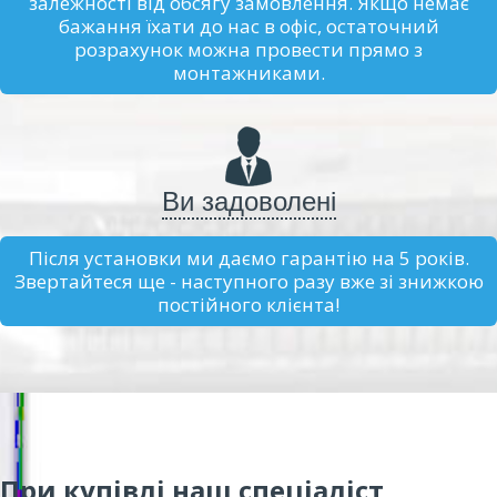
залежності від обсягу замовлення. Якщо немає
бажання їхати до нас в офіс, остаточний
розрахунок можна провести прямо з
монтажниками.
Ви задоволені
Після установки ми даємо гарантію на 5 років.
Звертайтеся ще - наступного разу вже зі знижкою
постійного клієнта!
При купівлі наш спеціаліст