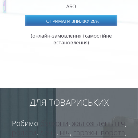
АБО
(онлайн-замовлення і самостійне
встановлення)
ДЛЯ ТОВАРИСЬКИХ
Робимо
балкони
,
жалюзі день ніч
,
ролети
,
день
,
ніч
,
гаражні ворота
,