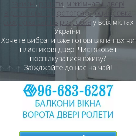
захисні
,
ролети
,
міжкімнатні двері
відеооператор
фотографа
оцифровка
розкрутка сайтів
розробка
у всіх містах
України.
Хочете вибрати вже готові вікна пвх чи
пластикові двері Чистякове і
поспілкуватися вживу?
Заїжджайте до нас на чай!