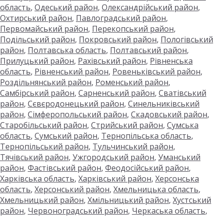
область
,
Одеський район
,
Олександрійський район
,
Охтирський район
,
Павлоградський район
,
Первомайський район
,
Перекопський район
,
Подільський район
,
Покровський район
,
Пологівський
район
,
Полтавська область
,
Полтавський район
,
Прилуцький район
,
Рахівський район
,
Рівненська
область
,
Рівненський район
,
Ровеньківський район
,
Роздільнянський район
,
Роменський район
,
Самбірський район
,
Сарненський район
,
Сватівський
район
,
Сєвєродонецький район
,
Синельниківський
район
,
Сімферопольський район
,
Скадовський район
,
Старобільський район
,
Стрийський район
,
Сумська
область
,
Сумський район
,
Тернопільська область
,
Тернопільський район
,
Тульчинський район
,
Тячівський район
,
Ужгородський район
,
Уманський
район
,
Фастівський район
,
Феодосійський район
,
Харківська область
,
Харківський район
,
Херсонська
область
,
Херсонський район
,
Хмельницька область
,
Хмельницький район
,
Хмільницький район
,
Хустський
район
,
Червоноградський район
,
Черкаська область
,