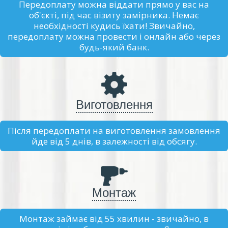
Передоплату можна віддати прямо у вас на
об'єкті, під час візиту замірника. Немає
необхідності кудись їхати! Звичайно,
передоплату можна провести і онлайн або через
будь-який банк.
Виготовлення
Після передоплати на виготовлення замовлення
йде від 5 днів, в залежності від обсягу.
Монтаж
Монтаж займає від 55 хвилин - звичайно, в