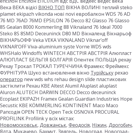
епсілон Епсілон ЕПСІЛОН вдс ВДС ведеес ведес века
Века ВЕКА відісі
ВІКНО ТОП
ВІКНА ВОЛИНІ теплий steko
plamet ekipazh vikonda нові novi евробалкон WDS 76 AD
76 MD 76AD 76MD EPSILON 76 Decco 82 Glasso 76 Glasso
85 Gealan 8000 Kommerling 88 Viknaland 76 Ideal 7000
Steko 8S 8SMD Deceuninck D80 MD Вікналенд Вікнарьоф
ВІКНАРЬОФФ Veka VEKA VIKNALAND Viknar’off
VIKNAR’OFF Viva-aluminium syste Vorne WDS wds
WHSHalo Windoffs WINTECH АВСТРІЯ АВСТРІЯ Алюпласт
АЛЮПЛАСТ БЕЛЬГІЯ БОЛГАРІЯ Опентек ПОЛЬЩА рехау
Рехау Трокал ТРОКАЛ ТУРЕЧЧИНА Фрамекс Фреймекс
ФУРНІТУРА Шуко встановлення вікно
Турійську
рехао
оператор
new wds whs rehau design slide пластикових
застіклити Рехаu KBE Altest Alumil Aluplast aluplast
Aluron ALUTECH DARWIN DECCO Decco deceuninck
Ecoplast EKIPAZH Framex Gealan Guardian Industries Hope
Secustic KBE KÖMMERLING KONTINENT Maco Maco
Рапсодія OPEN TECK Open Teck OSNOVA PROCURAL
PROFILINK Profilink у всіх містах:
Новомосковськ
,
Довжанськ
,
Феодосія
,
Ніжин
,
Дрогобич
,
Ялта
,
Мукачево
,
Бахмут
,
Звягель
,
Новоград
,
Новоград-