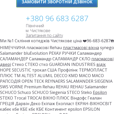
ЗАМОВИТИ ЗВОРОТНІЙ ДЗВІНОК
+380 96 683 6287
Північний
м. Чистякове
Запитання по сайту
Ми №1 Скління котеджів Чистякове ціна ❤️96-683-6287☎️
НІМЕЧЧИНА пласмасові Rehau
пластмасові вікна
synego
Salamander bluEvolution РЕХАУ РУЧКИ Саламандер
САЛАМАНДЕР Саламандр САЛАМАНДР СКЛО
пласмасові
двері
Стеко СТЕКО стко GUARDIAN INDUSTRIES
відік
HOPE SECUSTIC трокал США Профілінк ТЕРМОПЛАСТ
ПЛЮС ТМ ALTEST ALUMIL DECCO KMD MACO MACO
РАПСОДІЯ OPEN TECK REYNAERS SALAMANDER SIEGENIA
SWS VORNE Premium Rehau REHAU REHAU Salamander
SCHUCO Schuco SCHUCO Siegenia STECO Steko
Epsilon
STEKO Trocal TROCAl ВІКНО ПЛЮС Віндофс Геалан
ГРЕЦІЯ Дарвін Деко Екіпаж Екопласт ЕКРАН-ВІКНОСВІТ
кабеє кбе КБЕ кбє КБЄ Континент epsilon EPSILON