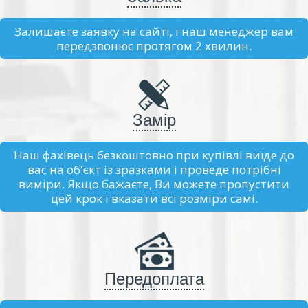
Залишаєте заявку на сайті, і наш менеджер вам
передзвонює протягом 2 хвилин.
Замір
Наш фахівець безкоштовно при купівлі виїде до
вас на об'єкт із зразками і проведе потрібні
виміри. Якщо бажаєте, Ви можете пропустити
цей крок і вказати всі розміри самі.
Передоплата