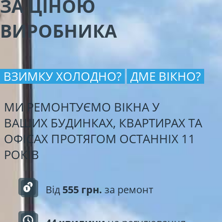
ЗА ЦІНОЮ
ВИРОБНИКА
ВЗИМКУ ХОЛОДНО?
ДМЕ ВІКНО?
МИ РЕМОНТУЄМО ВІКНА У
ВАШИХ БУДИНКАХ, КВАРТИРАХ ТА
ОФІСАХ ПРОТЯГОМ ОСТАННІХ 11
РОКІВ
Від
555 грн.
за ремонт