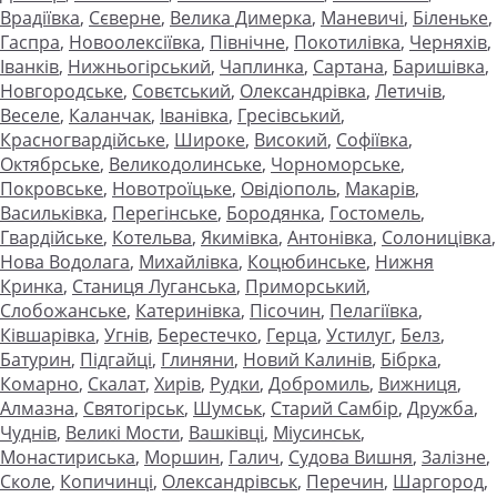
Врадіївка
,
Сєверне
,
Велика Димерка
,
Маневичі
,
Біленьке
,
Гаспра
,
Новоолексіївка
,
Північне
,
Покотилівка
,
Черняхів
,
Іванків
,
Нижньогірський
,
Чаплинка
,
Сартана
,
Баришівка
,
Новгородське
,
Совєтський
,
Олександрівка
,
Летичів
,
Веселе
,
Каланчак
,
Іванівка
,
Гресівський
,
Красногвардійське
,
Широке
,
Високий
,
Софіївка
,
Октябрське
,
Великодолинське
,
Чорноморське
,
Покровське
,
Новотроїцьке
,
Овідіополь
,
Макарів
,
Васильківка
,
Перегінське
,
Бородянка
,
Гостомель
,
Гвардійське
,
Котельва
,
Якимівка
,
Антонівка
,
Солоницівка
,
Нова Водолага
,
Михайлівка
,
Коцюбинське
,
Нижня
Кринка
,
Станиця Луганська
,
Приморський
,
Слобожанське
,
Катеринівка
,
Пісочин
,
Пелагіївка
,
Ківшарівка
,
Угнів
,
Берестечко
,
Герца
,
Устилуг
,
Белз
,
Батурин
,
Підгайці
,
Глиняни
,
Новий Калинів
,
Бібрка
,
Комарно
,
Скалат
,
Хирів
,
Рудки
,
Добромиль
,
Вижниця
,
Алмазна
,
Святогірськ
,
Шумськ
,
Старий Самбір
,
Дружба
,
Чуднів
,
Великі Мости
,
Вашківці
,
Міусинськ
,
Монастириська
,
Моршин
,
Галич
,
Судова Вишня
,
Залізне
,
Сколе
,
Копичинці
,
Олександрівськ
,
Перечин
,
Шаргород
,