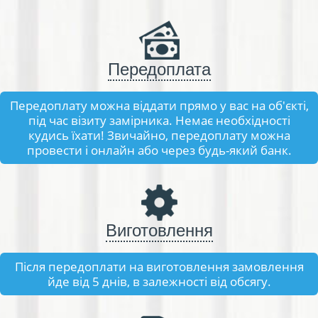
Передоплата
Передоплату можна віддати прямо у вас на об'єкті,
під час візиту замірника. Немає необхідності
кудись їхати! Звичайно, передоплату можна
провести і онлайн або через будь-який банк.
Виготовлення
Після передоплати на виготовлення замовлення
йде від 5 днів, в залежності від обсягу.