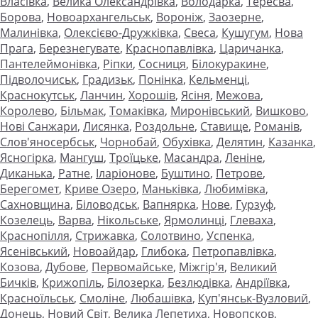
Власівка
,
Велика Олександрівка
,
Володарка
,
Тересва
,
Борова
,
Новоархангельськ
,
Вороніж
,
Заозерне
,
Малинівка
,
Олексієво-Дружківка
,
Свеса
,
Кушугум
,
Нова
Прага
,
Березнегувате
,
Краснопавлівка
,
Царичанка
,
Пантелеймонівка
,
Ріпки
,
Сосниця
,
Білокуракине
,
Підволочиськ
,
Градизьк
,
Понінка
,
Кельменці
,
Краснокутськ
,
Ланчин
,
Хорошів
,
Ясіня
,
Межова
,
Королево
,
Більмак
,
Томаківка
,
Миронівський
,
Вишково
,
Нові Санжари
,
Лисянка
,
Роздольне
,
Ставище
,
Романів
,
Слов'яносербськ
,
Чорнобай
,
Обухівка
,
Делятин
,
Казанка
,
Ясногірка
,
Мангуш
,
Троїцьке
,
Масандра
,
Леніне
,
Диканька
,
Ратне
,
Іларіонове
,
Буштино
,
Петрове
,
Берегомет
,
Криве Озеро
,
Маньківка
,
Любимівка
,
Сахновщина
,
Біловодськ
,
Вапнярка
,
Нове
,
Гурзуф
,
Козелець
,
Варва
,
Нікольське
,
Ярмолинці
,
Глеваха
,
Краснопілля
,
Стрижавка
,
Солотвино
,
Успенка
,
Ясенівський
,
Новоайдар
,
Глибока
,
Петропавлівка
,
Козова
,
Дубове
,
Первомайське
,
Міжгір'я
,
Великий
Бичків
,
Крижопіль
,
Білозерка
,
Безлюдівка
,
Андріївка
,
Красноїльськ
,
Смоліне
,
Любашівка
,
Куп'янськ-Вузловий
,
Донець
,
Новий Світ
,
Велика Лепетиха
,
Новопсков
,