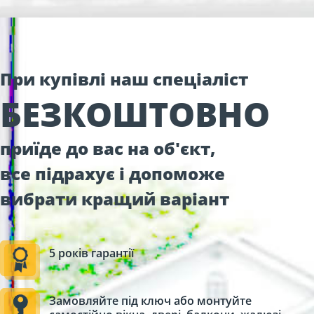
При купівлі наш спеціаліст
БЕЗКОШТОВНО
приїде до вас на об'єкт,
все підрахує і допоможе
вибрати кращий варіант
5 років гарантії
Замовляйте під ключ або монтуйте