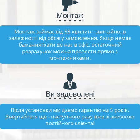
Монтаж
Монтаж займає від 55 хвилин - звичайно, в
залежності від обсягу замовлення. Якщо немає
бажання їхати до нас в офіс, остаточний
розрахунок можна провести прямо з
монтажниками.
Ви задоволені
Після установки ми даємо гарантію на 5 років.
Звертайтеся ще - наступного разу вже зі знижкою
постійного клієнта!