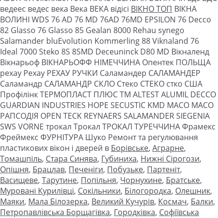
ведеес ведес века Века ВЕКА відісі
ВІКНО ТОП
ВІКНА
ВОЛИНІ WDS 76 AD 76 MD 76AD 76MD EPSILON 76 Decco
82 Glasso 76 Glasso 85 Gealan 8000 Rehau synego
Salamander bluEvolution Kommerling 88 Viknaland 76
Ideal 7000 Steko 8S 8SMD Deceuninck D80 MD Вікналенд
Вікнарьоф ВІКНАРЬОФФ НІМЕЧЧИНА Опентек ПОЛЬЩА
рехау Рехау РЕХАУ РУЧКИ Саламандер САЛАМАНДЕР
Саламандр САЛАМАНДР СКЛО Стеко СТЕКО стко США
Профілінк ТЕРМОПЛАСТ ПЛЮС ТМ ALTEST ALUMIL DECCO
GUARDIAN INDUSTRIES HOPE SECUSTIC KMD MACO MACO
РАПСОДІЯ OPEN TECK REYNAERS SALAMANDER SIEGENIA
SWS VORNE трокал Трокал ТРОКАЛ ТУРЕЧЧИНА Фрамекс
Фреймекс ФУРНІТУРА Шуко Ремонт та регулювання
пластикових вікон і дверей в
Борівське
,
Аграрне
,
Томашпіль
,
Стара Синява
,
Губиниха
,
Нижні Сірогози
,
Опішня
,
Брацлав
,
Печеніги
,
Побузьке
,
Партеніт
,
Васищеве
,
Тарутине
,
Попільня
,
Чорнухине
,
Братське
,
Муровані Курилівці
,
Сокільники
,
Білогородка
,
Олешник
,
Маяки
,
Мала Білозерка
,
Великий Кучурів
,
Космач
,
Балки
,
Петропавлівська Борщагівка
,
Городківка
,
Софіївська