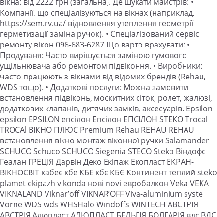
вікна: від 2222 грн (загальна). Де шукати майстрів: •
Компанії, що спеціалізуються на вікнах (наприклад,
https://sem.rv.ua/ відновлення утеплення геометрії
герметизації заміна ручок). • Спеціалізований сервіс
ремонту вікон 096-683-6287 Що варто врахувати: •
Продуваня: Часто вирішується заміною гумового
ущільнювача або ремонтом підвіконня. • Виробники:
часто працюють з вікнами від відомих брендів (Rehau,
WDS тощо). • Додаткові послуги: Можна замовити
встановлення підвіконь, москитних сіток, ролет, жалюзі,
додаткових клапанів, дитячих замків, аксесуарів.
Epsilon
epsilon EPSILON епсілон Епсілон ЕПСІЛОН STEKO Trocal
TROCAl ВІКНО ПЛЮС Premium Rehau REHAU REHAU
встановлення вікно монтаж віконної ручки Salamander
SCHUCO Schuco SCHUCO Siegenia STECO Steko Віндофс
Геалан ГРЕЦІЯ Дарвін Деко Екіпаж Екопласт ЕКРАН-
ВІКНОСВІТ кабеє кбе КБЕ кбє КБЄ Континент теплий steko
plamet ekipazh vikonda нові novi евробалкон Veka VEKA
VIKNALAND Viknar’off VIKNAR’OFF Viva-aluminium syste
Vorne WDS wds WHSHalo Windoffs WINTECH АВСТРІЯ
АВСТРІЯ Алюпласт АЛЮПЛАСТ БЕЛЬГІЯ БОЛГАРІЯ вдс ВДС