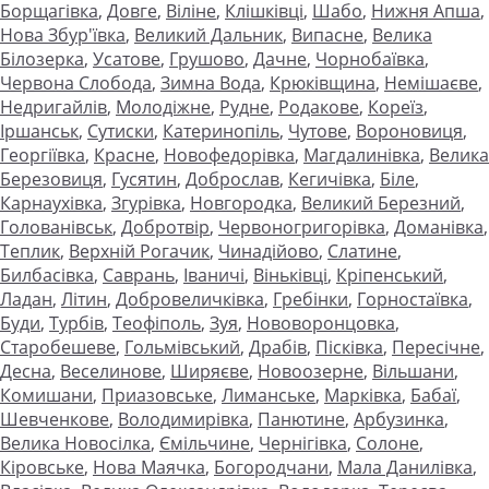
Борщагівка
,
Довге
,
Віліне
,
Клішківці
,
Шабо
,
Нижня Апша
,
Нова Збур'ївка
,
Великий Дальник
,
Випасне
,
Велика
Білозерка
,
Усатове
,
Грушово
,
Дачне
,
Чорнобаївка
,
Червона Слобода
,
Зимна Вода
,
Крюківщина
,
Немішаєве
,
Недригайлів
,
Молодіжне
,
Рудне
,
Родакове
,
Кореїз
,
Іршанськ
,
Сутиски
,
Катеринопіль
,
Чутове
,
Вороновиця
,
Георгіївка
,
Красне
,
Новофедорівка
,
Магдалинівка
,
Велика
Березовиця
,
Гусятин
,
Доброслав
,
Кегичівка
,
Біле
,
Карнаухівка
,
Згурівка
,
Новгородка
,
Великий Березний
,
Голованівськ
,
Добротвір
,
Червоногригорівка
,
Доманівка
,
Теплик
,
Верхній Рогачик
,
Чинадійово
,
Слатине
,
Билбасівка
,
Саврань
,
Іваничі
,
Віньківці
,
Кріпенський
,
Ладан
,
Літин
,
Добровеличківка
,
Гребінки
,
Горностаївка
,
Буди
,
Турбів
,
Теофіполь
,
Зуя
,
Нововоронцовка
,
Старобешеве
,
Гольмівський
,
Драбів
,
Пісківка
,
Пересічне
,
Десна
,
Веселинове
,
Ширяєве
,
Новоозерне
,
Вільшани
,
Комишани
,
Приазовське
,
Лиманське
,
Марківка
,
Бабаї
,
Шевченкове
,
Володимирівка
,
Панютине
,
Арбузинка
,
Велика Новосілка
,
Ємільчине
,
Чернігівка
,
Солоне
,
Кіровське
,
Нова Маячка
,
Богородчани
,
Мала Данилівка
,