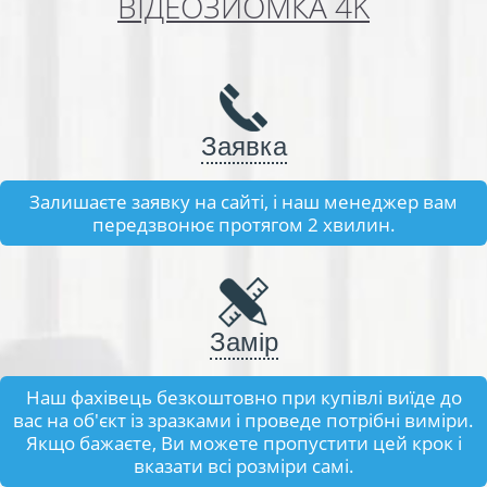
ВІДЕОЗЙОМКА 4K
Заявка
Залишаєте заявку на сайті, і наш менеджер вам
передзвонює протягом 2 хвилин.
Замір
Наш фахівець безкоштовно при купівлі виїде до
вас на об'єкт із зразками і проведе потрібні виміри.
Якщо бажаєте, Ви можете пропустити цей крок і
вказати всі розміри самі.