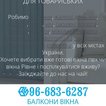
ДЛЯ ТОВАРИСЬКИХ
Робимо
балкони
,
жалюзі день ніч
,
ролети
,
день
,
ніч
,
гаражні ворота
,
захисні
,
ролети
,
міжкімнатні двері
відеооператор
фотографа
оцифровка
розкрутка сайтів
розробка
у всіх містах
України.
Хочете вибрати вже готові вікна пвх чи
вікна Рівне і поспілкуватися вживу?
Заїжджайте до нас на чай!