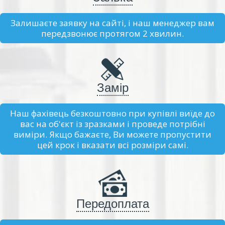
Залишаєте заявку на сайті, і наш менеджер вам
передзвонює протягом 2 хвилин.
Замір
Наш фахівець безкоштовно при купівлі виїде до
вас на об'єкт із зразками і проведе потрібні
виміри. Якщо бажаєте, Ви можете пропустити
цей крок і вказати всі розміри самі.
Передоплата