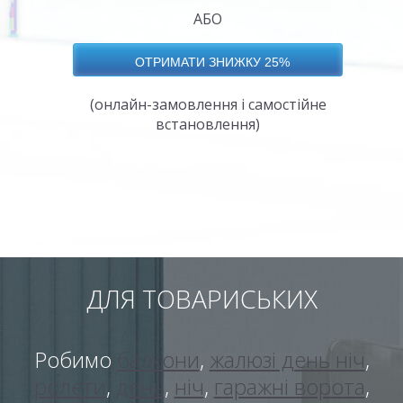
АБО
(онлайн-замовлення і самостійне
встановлення)
ДЛЯ ТОВАРИСЬКИХ
Робимо
балкони
,
жалюзі день ніч
,
ролети
,
день
,
ніч
,
гаражні ворота
,