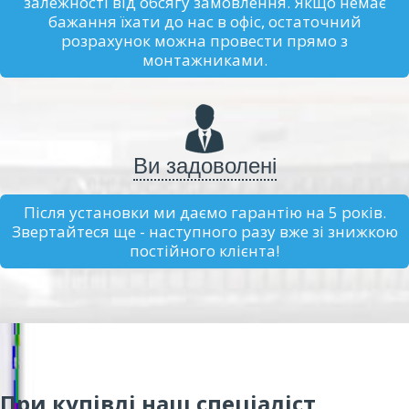
залежності від обсягу замовлення. Якщо немає
бажання їхати до нас в офіс, остаточний
розрахунок можна провести прямо з
монтажниками.
Ви задоволені
Після установки ми даємо гарантію на 5 років.
Звертайтеся ще - наступного разу вже зі знижкою
постійного клієнта!
При купівлі наш спеціаліст