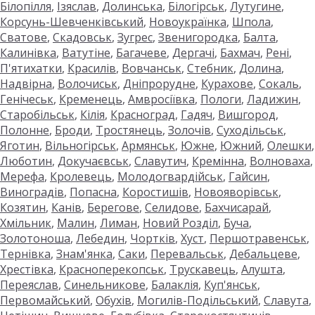
Білопілля
,
Ізяслав
,
Долинська
,
Білогірськ
,
Лутугине
,
Корсунь-Шевченківський
,
Новоукраїнка
,
Шпола
,
Сватове
,
Скадовськ
,
Зугрес
,
Звенигородка
,
Балта
,
Калинівка
,
Ватутіне
,
Багачеве
,
Дергачі
,
Бахмач
,
Рені
,
П'ятихатки
,
Красилів
,
Вовчанськ
,
Стебник
,
Долина
,
Надвірна
,
Волочиськ
,
Дніпрорудне
,
Курахове
,
Сокаль
,
Генічеськ
,
Кременець
,
Амвросіївка
,
Пологи
,
Ладижин
,
Старобільськ
,
Кілія
,
Красноград
,
Гадяч
,
Вишгород
,
Полонне
,
Броди
,
Тростянець
,
Золочів
,
Суходільськ
,
Яготин
,
Вільногірськ
,
Армянськ
,
Южне
,
Южний
,
Олешки
,
Люботин
,
Докучаєвськ
,
Славутич
,
Кремінна
,
Волноваха
,
Мерефа
,
Кролевець
,
Молодогвардійськ
,
Гайсин
,
Виноградів
,
Попасна
,
Коростишів
,
Новояворівськ
,
Козятин
,
Канів
,
Берегове
,
Селидове
,
Бахчисарай
,
Хмільник
,
Малин
,
Лиман
,
Новий Розділ
,
Буча
,
Золотоноша
,
Лебедин
,
Чортків
,
Хуст
,
Першотравенськ
,
Тернівка
,
Знам'янка
,
Саки
,
Перевальськ
,
Дебальцеве
,
Хрестівка
,
Красноперекопськ
,
Трускавець
,
Алушта
,
Переяслав
,
Синельникове
,
Балаклія
,
Куп'янськ
,
Первомайський
,
Обухів
,
Могилів-Подільський
,
Славута
,