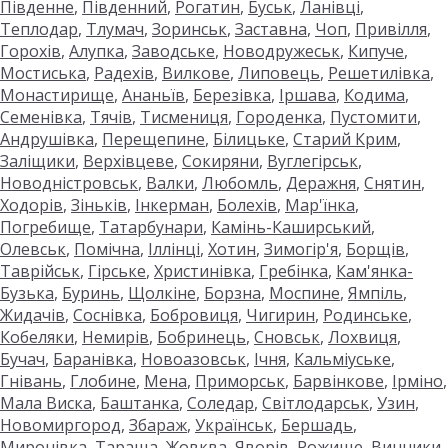
Південне
,
Південний
,
Рогатин
,
Буськ
,
Ланівці
,
Теплодар
,
Тлумач
,
Зоринськ
,
Заставна
,
Чоп
,
Привілля
,
Горохів
,
Алупка
,
Заводське
,
Новодружеськ
,
Кипуче
,
Мостиська
,
Радехів
,
Вилкове
,
Липовець
,
Решетилівка
,
Монастирище
,
Ананьїв
,
Березівка
,
Іршава
,
Кодима
,
Семенівка
,
Тячів
,
Тисмениця
,
Городенка
,
Пустомити
,
Андрушівка
,
Перещепине
,
Білицьке
,
Старий Крим
,
Заліщики
,
Верхівцеве
,
Сокиряни
,
Вуглегірськ
,
Новодністровськ
,
Валки
,
Любомль
,
Деражня
,
Снятин
,
Ходорів
,
Зіньків
,
Інкерман
,
Болехів
,
Мар'їнка
,
Погребище
,
Татарбунари
,
Камінь-Каширський
,
Олевськ
,
Помічна
,
Іллінці
,
Хотин
,
Зимогір'я
,
Борщів
,
Таврійськ
,
Гірське
,
Христинівка
,
Гребінка
,
Кам'янка-
Бузька
,
Буринь
,
Щолкіне
,
Борзна
,
Моспине
,
Ямпіль
,
Жидачів
,
Соснівка
,
Бобровиця
,
Чигирин
,
Родинське
,
Кобеляки
,
Немирів
,
Бобринець
,
Сновськ
,
Лохвиця
,
Бучач
,
Баранівка
,
Новоазовськ
,
Ічня
,
Кальміуське
,
Гнівань
,
Глобине
,
Мена
,
Приморськ
,
Барвінкове
,
Ірміно
,
Мала Виска
,
Баштанка
,
Соледар
,
Світлодарськ
,
Узин
,
Новомиргород
,
Збараж
,
Українськ
,
Бершадь
,
Миронівка
,
Тараща
,
Жовква
,
Яворів
,
Рожище
,
Винники
,