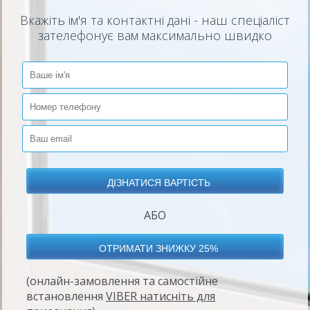
Вкажіть ім'я та контактні дані - наш спеціаліст
зателефонує вам максимально швидко
АБО
(онлайн-замовлення та самостійне
встановлення
VIBER натисніть для