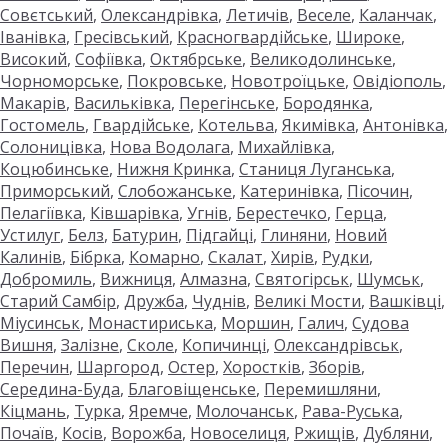
Совєтський
,
Олександрівка
,
Летичів
,
Веселе
,
Каланчак
,
Іванівка
,
Гресівський
,
Красногвардійське
,
Широке
,
Високий
,
Софіївка
,
Октябрське
,
Великодолинське
,
Чорноморське
,
Покровське
,
Новотроїцьке
,
Овідіополь
,
Макарів
,
Васильківка
,
Перегінське
,
Бородянка
,
Гостомель
,
Гвардійське
,
Котельва
,
Якимівка
,
Антонівка
,
Солоницівка
,
Нова Водолага
,
Михайлівка
,
Коцюбинське
,
Нижня Кринка
,
Станиця Луганська
,
Приморський
,
Слобожанське
,
Катеринівка
,
Пісочин
,
Пелагіївка
,
Ківшарівка
,
Угнів
,
Берестечко
,
Герца
,
Устилуг
,
Белз
,
Батурин
,
Підгайці
,
Глиняни
,
Новий
Калинів
,
Бібрка
,
Комарно
,
Скалат
,
Хирів
,
Рудки
,
Добромиль
,
Вижниця
,
Алмазна
,
Святогірськ
,
Шумськ
,
Старий Самбір
,
Дружба
,
Чуднів
,
Великі Мости
,
Вашківці
,
Міусинськ
,
Монастириська
,
Моршин
,
Галич
,
Судова
Вишня
,
Залізне
,
Сколе
,
Копичинці
,
Олександрівськ
,
Перечин
,
Шаргород
,
Остер
,
Хоростків
,
Зборів
,
Середина-Буда
,
Благовіщенське
,
Перемишляни
,
Кіцмань
,
Турка
,
Яремче
,
Молочанськ
,
Рава-Руська
,
Почаїв
,
Косів
,
Ворожба
,
Новоселиця
,
Ржищів
,
Дубляни
,