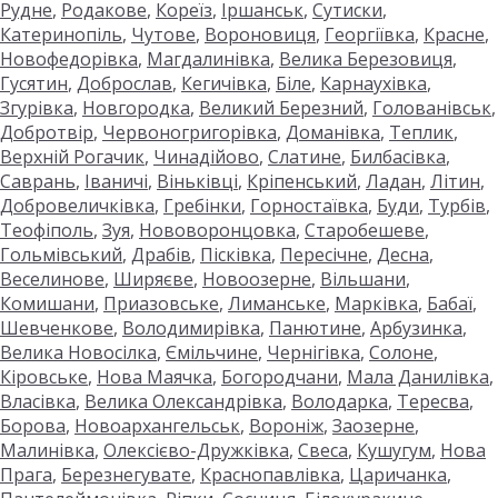
Рудне
,
Родакове
,
Кореїз
,
Іршанськ
,
Сутиски
,
Катеринопіль
,
Чутове
,
Вороновиця
,
Георгіївка
,
Красне
,
Новофедорівка
,
Магдалинівка
,
Велика Березовиця
,
Гусятин
,
Доброслав
,
Кегичівка
,
Біле
,
Карнаухівка
,
Згурівка
,
Новгородка
,
Великий Березний
,
Голованівськ
,
Добротвір
,
Червоногригорівка
,
Доманівка
,
Теплик
,
Верхній Рогачик
,
Чинадійово
,
Слатине
,
Билбасівка
,
Саврань
,
Іваничі
,
Віньківці
,
Кріпенський
,
Ладан
,
Літин
,
Добровеличківка
,
Гребінки
,
Горностаївка
,
Буди
,
Турбів
,
Теофіполь
,
Зуя
,
Нововоронцовка
,
Старобешеве
,
Гольмівський
,
Драбів
,
Пісківка
,
Пересічне
,
Десна
,
Веселинове
,
Ширяєве
,
Новоозерне
,
Вільшани
,
Комишани
,
Приазовське
,
Лиманське
,
Марківка
,
Бабаї
,
Шевченкове
,
Володимирівка
,
Панютине
,
Арбузинка
,
Велика Новосілка
,
Ємільчине
,
Чернігівка
,
Солоне
,
Кіровське
,
Нова Маячка
,
Богородчани
,
Мала Данилівка
,
Власівка
,
Велика Олександрівка
,
Володарка
,
Тересва
,
Борова
,
Новоархангельськ
,
Вороніж
,
Заозерне
,
Малинівка
,
Олексієво-Дружківка
,
Свеса
,
Кушугум
,
Нова
Прага
,
Березнегувате
,
Краснопавлівка
,
Царичанка
,