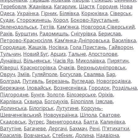
Теребовля
,
Жданівка
,
Кагарлик
,
Щастя
,
Городня
,
Нова
Одеса
,
Українка
,
Гірник
,
Біляївка
,
Корюківка
,
Сіверськ
,
Судак
,
Сторожинець
,
Хорол
,
Боково-Хрустальне
,
Зеленодольськ
,
Тетіїв
,
Кам'янка
,
Новгород-Сіверський
,
Рахів
,
Бурштин
,
Радомишль
,
Снігурівка
,
Берислав
,
Петрово-Красносілля
,
Кам'янка-Дніпровська
,
Василівка
,
Городище
,
Жашків
,
Носівка
,
Гола Пристань
,
Гайворон
,
Тульчин
,
Новий Буг
,
Арциз
,
Тальне
,
Апостолове
,
Дунаївці
,
Вільнянськ
,
Часів Яр
,
Миколаївка
,
Пирятин
,
Ківерці
,
Красногорівка
,
Очаків
,
Верхньодніпровськ
,
Овруч
,
Зміїв
,
Гуляйполе
,
Богуслав
,
Свалява
,
Бар
,
Болград
,
Путивль
,
Березань
,
Вугледар
,
Новогродівка
,
Бережани
,
Іловайськ
,
Вознесенівка
,
Городок
,
Роздільна
,
Підгородне
,
Бунге
,
Золоте
,
Білозерське
,
Оріхів
,
Карлівка
,
Сквира
,
Богодухів
,
Білопілля
,
Ізяслав
,
Долинська
,
Білогірськ
,
Лутугине
,
Корсунь-
Шевченківський
,
Новоукраїнка
,
Шпола
,
Сватове
,
Скадовськ
,
Зугрес
,
Звенигородка
,
Балта
,
Калинівка
,
Ватутіне
,
Багачеве
,
Дергачі
,
Бахмач
,
Рені
,
П'ятихатки
,
Красилів
,
Вовчанськ
,
Стебник
,
Долина
,
Надвірна
,