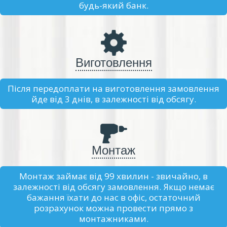
будь-який банк.
Виготовлення
Після передоплати на виготовлення замовлення
йде від 3 днів, в залежності від обсягу.
Монтаж
Монтаж займає від 99 хвилин - звичайно, в
залежності від обсягу замовлення. Якщо немає
бажання їхати до нас в офіс, остаточний
розрахунок можна провести прямо з
монтажниками.