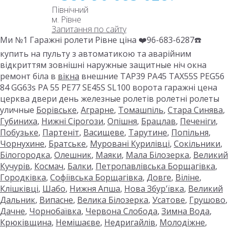
Північний
м. Рівне
Запитання по сайту
Ми №1 Гаражні ролети Рівне ціна ❤️96-683-6287☎️
купить на пульту з автоматикою та аварійним
відкриттям зовнішні наружные защитные ніч окна
ремонт біла в
вікна
внешние TAP39 PA45 TAX55S PEG56
84 GG63s PA 55 PE77 SE45S SL100 ворота гаражні цена
церква двери день железные ролетів ролетні ролеты
уличные
Борівське
,
Аграрне
,
Томашпіль
,
Стара Синява
,
Губиниха
,
Нижні Сірогози
,
Опішня
,
Брацлав
,
Печеніги
,
Побузьке
,
Партеніт
,
Васищеве
,
Тарутине
,
Попільня
,
Чорнухине
,
Братське
,
Муровані Курилівці
,
Сокільники
,
Білогородка
,
Олешник
,
Маяки
,
Мала Білозерка
,
Великий
Кучурів
,
Космач
,
Балки
,
Петропавлівська Борщагівка
,
Городківка
,
Софіївська Борщагівка
,
Довге
,
Віліне
,
Клішківці
,
Шабо
,
Нижня Апша
,
Нова Збур'ївка
,
Великий
Дальник
,
Випасне
,
Велика Білозерка
,
Усатове
,
Грушово
,
Дачне
,
Чорнобаївка
,
Червона Слобода
,
Зимна Вода
,
Крюківщина
,
Немішаєве
,
Недригайлів
,
Молодіжне
,