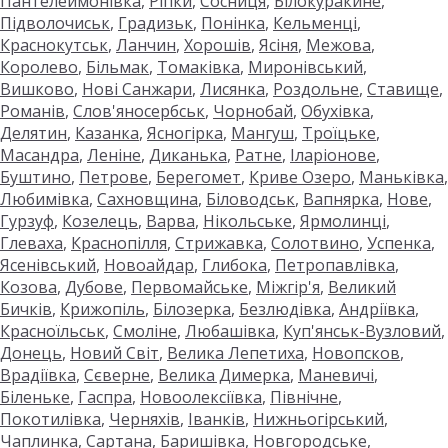
Пантелеймонівка
,
Ріпки
,
Сосниця
,
Білокуракине
,
Підволочиськ
,
Градизьк
,
Понінка
,
Кельменці
,
Краснокутськ
,
Ланчин
,
Хорошів
,
Ясіня
,
Межова
,
Королево
,
Більмак
,
Томаківка
,
Миронівський
,
Вишково
,
Нові Санжари
,
Лисянка
,
Роздольне
,
Ставище
,
Романів
,
Слов'яносербськ
,
Чорнобай
,
Обухівка
,
Делятин
,
Казанка
,
Ясногірка
,
Мангуш
,
Троїцьке
,
Масандра
,
Леніне
,
Диканька
,
Ратне
,
Іларіонове
,
Буштино
,
Петрове
,
Берегомет
,
Криве Озеро
,
Маньківка
,
Любимівка
,
Сахновщина
,
Біловодськ
,
Вапнярка
,
Нове
,
Гурзуф
,
Козелець
,
Варва
,
Нікольське
,
Ярмолинці
,
Глеваха
,
Краснопілля
,
Стрижавка
,
Солотвино
,
Успенка
,
Ясенівський
,
Новоайдар
,
Глибока
,
Петропавлівка
,
Козова
,
Дубове
,
Первомайське
,
Міжгір'я
,
Великий
Бичків
,
Крижопіль
,
Білозерка
,
Безлюдівка
,
Андріївка
,
Красноїльськ
,
Смоліне
,
Любашівка
,
Куп'янськ-Вузловий
,
Донець
,
Новий Світ
,
Велика Лепетиха
,
Новопсков
,
Врадіївка
,
Сєверне
,
Велика Димерка
,
Маневичі
,
Біленьке
,
Гаспра
,
Новоолексіївка
,
Північне
,
Покотилівка
,
Черняхів
,
Іванків
,
Нижньогірський
,
Чаплинка
,
Сартана
,
Баришівка
,
Новгородське
,