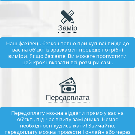
Замір
Наш фахівець безкоштовно при купівлі виїде до
вас на об'єкт із зразками і проведе потрібні
виміри. Якщо бажаєте, Ви можете пропустити
цей крок і вказати всі розміри самі.
Передоплата
Передоплату можна віддати прямо у вас на
об'єкті, під час візиту замірника. Немає
необхідності кудись їхати! Звичайно,
передоплату можна провести і онлайн або через