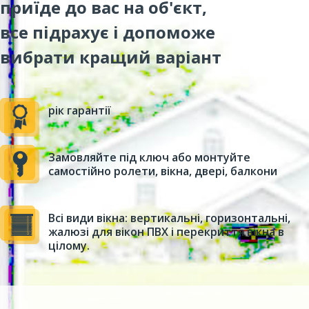
приїде до вас на об'єкт,
все підрахує і допоможе
вибрати кращий варіант
рік гарантії
Замовляйте під ключ або монтуйте
самостійно ролети, вікна, двері, балкони
Всі види вікна: вертикальні, горизонтальні,
жалюзі для вікон ПВХ і перекриття вікна в
цілому.