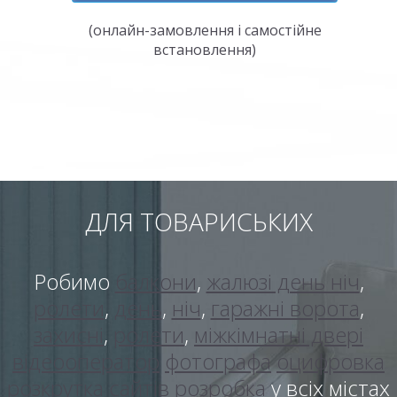
(онлайн-замовлення і самостійне
встановлення)
ДЛЯ ТОВАРИСЬКИХ
Робимо
балкони
,
жалюзі день ніч
,
ролети
,
день
,
ніч
,
гаражні ворота
,
захисні
,
ролети
,
міжкімнатні двері
відеооператор
фотографа
оцифровка
розкрутка сайтів
розробка
у всіх містах